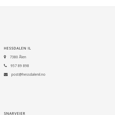
HESSDALEN IL
7380 Ålen
957 89 898
post@hessdalenil.no
SNARVEIER