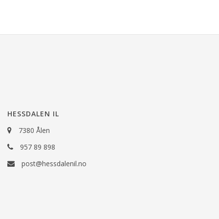
HESSDALEN IL
7380 Ålen
957 89 898
post@hessdalenil.no