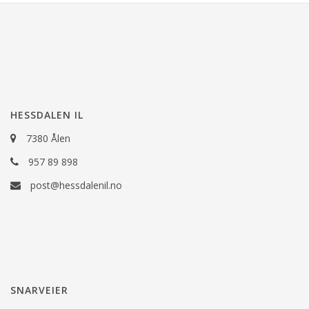
HESSDALEN IL
7380 Ålen
957 89 898
post@hessdalenil.no
SNARVEIER