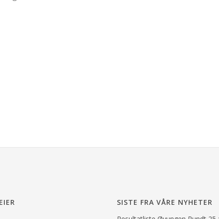
EIER
SISTE FRA VÅRE NYHETER
Resultatliste Øyungen Rundt 25