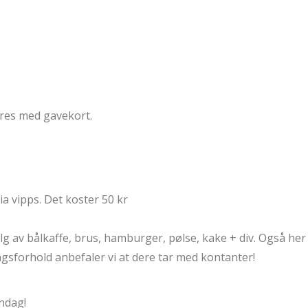
eres med gavekort.
a vipps. Det koster 50 kr
lg av bålkaffe, brus, hamburger, pølse, kake + div. Også her
gsforhold anbefaler vi at dere tar med kontanter!
øndag!