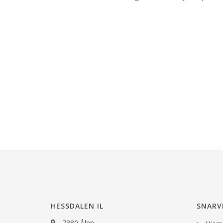
HESSDALEN IL
SNARV
7380 Ålen