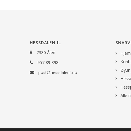
HESSDALEN IL
SNARV
7380 Ålen
Hjem
Konta
957 89 898
Øyung
post@hessdalenil.no
Hessd
Hessj
Alle n