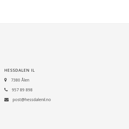
HESSDALEN IL
7380 Ålen
957 89 898
post@hessdalenil.no