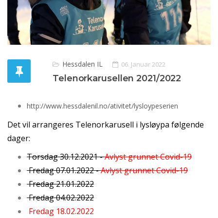
Hessdalen IL
06. Januar 2022
Telenorkarusellen 2021/2022
http://www.hessdalenil.no/ativitet/lysloypeserien
Det vil arrangeres Telenorkarusell i lysløypa følgende
dager:
Torsdag 30.12.2021 -
Avlyst grunnet Covid-19
Fredag 07.01.2022 -
Avlyst grunnet Covid-19
Fredag 21.01.2022
Fredag 04.02.2022
Fredag 18.02.2022