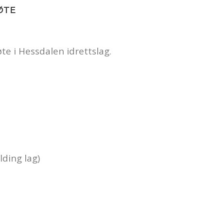
ØTE
te i Hessdalen idrettslag.
lding lag)